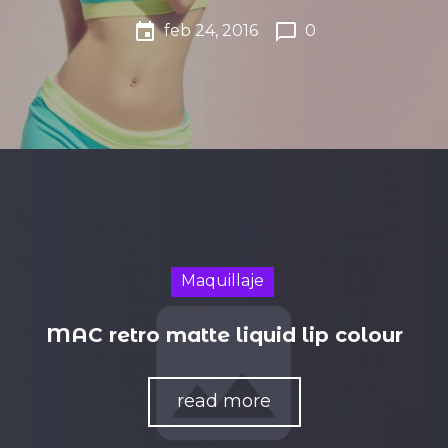
event
chat_bubble_outline
feb 24, 2016
0
Maquillaje
MAC retro matte liquid lip colour
read more