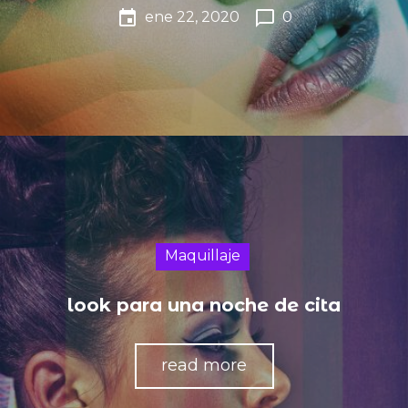
event
chat_bubble_outline
ene 22, 2020
0
Maquillaje
look para una noche de cita
read more