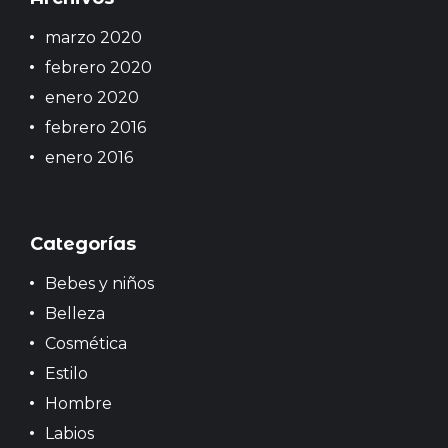
e
marzo 2020
e
n
febrero 2020
t
enero 2020
r
febrero 2016
a
enero 2016
d
a
s
Categorías
Bebes y niños
Belleza
Cosmética
Estilo
Hombre
Labios